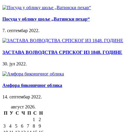
Посуда у облику шоље „Ватински пехар“
7. септембар 2022.
ЗАСТАВА ВОЈВОДСТВА СРПСКОГ ИЗ 1848. ГОДИНЕ
30. јул 2022.
Амфора биконичног облика
14. септембар 2022.
август 2026.
П
У
С
Ч
П
С
Н
1
2
3
4
5
6
7
8
9