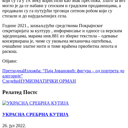
који су га у 19. веку користили као знак престижа. Злато за вез
могло је да се набави у сеоским и градским продавницама, а
продавали су га путујући трговци ситном робом који су
стизали и до најудаљенијих села.
Године 2021., захваљујући средствима Покрајнског
секретаријата за културу , информисање и односе са верским
заједницама, марама инв.881 из збирке текстила – одевање
конзервирана је, чиме су укоњена механичка оштећења,
очишћене златне нити и тиме враћена првобитна лепота и
раскош.
Објави:
Претходна
Изложба: “Паја Јовановић: фигура – од портрета до
алегорије”
Следећи
НУМИЗМАТИЧКИ ОРМАН
Релатед Постс
УКРАСНА СРЕБРНА КУТИЈА
26. јул 2022.