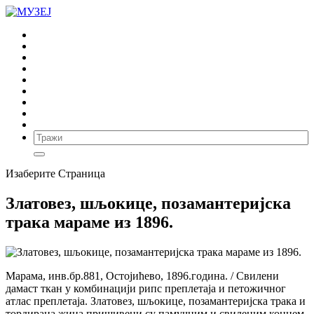
ПОЧЕТНА
ВЕСТИ
ВИРТУЕЛНИ МУЗЕЈ
ИЗДАВАШТВО
АРХЕОЛОГИЈА
ЕТНОЛОГИЈА
ИСТОРИЈА УМЕТНОСТИ
ИСТОРИЈА
МУЗЕЈ
Изаберите Страница
Златовез, шљокице, позамантеријска
трака мараме из 1896.
Марама, инв.бр.881, Остојићево, 1896.година. / Свилени
дамаст ткан у комбинацији рипс преплетаја и петожичног
атлас преплетаја. Златовез, шљокице, позамантеријска трака и
тордирана жица пришивени су памучним и свиленим концем.