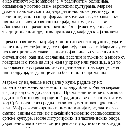
а као атрибут жене марама је, у различитим облицима,
одомаћена у готово свим европским културама. Мараме
јужног панононског подручја регионално се разликују по
величини, стилизацији формалних елеманата, украшавању
ивица и називу, а зависно од краја, марама је на глави
обликована на различите начине. Она је жену у српском
традиционалном друштву пратила од удаје до краја живота.
Према правилима патријархалног словенског друштва, удате
жене нису смеле јавно да се појављују гологлаве. Мараме су се
носиле приликом сваког јавног појављивања у различитим
ситуацијама: радним, свечаним, веселим и тужним, а много су
говориле и о томе да ли је жена у браку или удовица, а уз то
по бојама и мустрама могло се препознати и из којег је села
или подручја, те да ли је жена богата или сиромашна.
Мараме су најчешће настајале у кући, радиле су их
талентоване жене, за себе или по наруџбини. Рад на марами
трајао је од осам до десет дана. Према количини веза могло се
судити о богатству породице. Традиција веза златним нитима
код Срба потиче из средњовековног уметничког црквеног
веза. Уз фрескосликарство и писане минијатуре, златовез се
сматра једним од три најзначајније тековине средњовековне
српске културе. После литургијских и властелинских одора
украшених златовезом, он је прешао и у куће обичних људи,