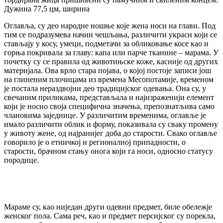
Дужина 77,5 цм, ширина
Оглавља, су део народне ношње које жена носи на глави. Под
тим се подразумева начин чешљања, различити украси који се
стављају у косу, умеци, подметачи за обликовање косе као и
горња покривала за главу: капа или парче тканине – марама. У
почетку су се правила од животињске коже, касније од других
материјала. Ова врло стара појава, о којој постоје записи још
на глиненим плочицама из времена Месопотамије, временом
је постала нераздвојни део традицијског одевања. Она су, у
свечаним приликама, представљала и најизраженији елемент
који је носио своја специфична значења, препознатљива само
члановима заједнице. У различитим временима, оглавље је
имало различити облик и форму, показивала су сваку промену
у животу жене, од најранијег доба до старости. Свако оглавље
говорило је о етничкој и регионалној припадности, о
старости, брачном стању онога који га носи, односно статусу
породице.
Мараме су, као ниједан други одевни предмет, биле обележје
женског пола. Сама реч, као и предмет персијског су порекла,