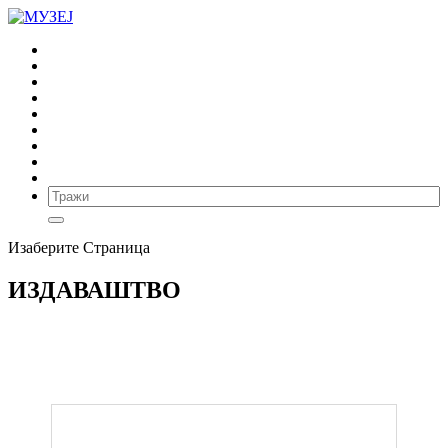
ПОЧЕТНА
ВЕСТИ
ВИРТУЕЛНИ МУЗЕЈ
ИЗДАВАШТВО
АРХЕОЛОГИЈА
ЕТНОЛОГИЈА
ИСТОРИЈА УМЕТНОСТИ
ИСТОРИЈА
МУЗЕЈ
Изаберите Страница
ИЗДАВАШТВО