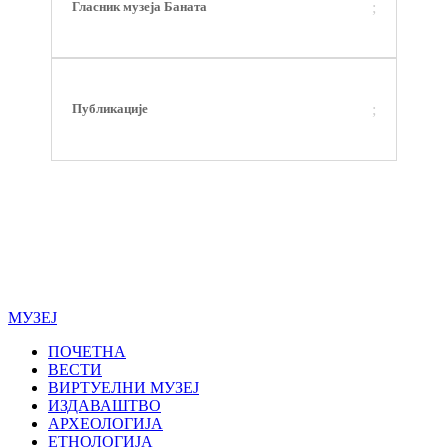
Гласник музеја Баната
Публикације
НАРОДНИ МУЗЕЈ ПАНЧЕВО © 2026. - РАДНО ВРЕМЕ:
УТОРАК - СУБОТА OD 11:00 DO 19:00
МУЗЕЈ
ПОЧЕТНА
ВЕСТИ
ВИРТУЕЛНИ МУЗЕЈ
ИЗДАВАШТВО
АРХЕОЛОГИЈА
ЕТНОЛОГИЈА