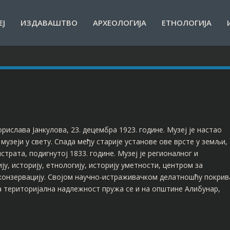
ЕЈ
ИЗДАВАШТВО
АРХЕОЛОГИЈА
ЕТНОЛОГИЈА
рислава Јанкулова, 23. децембра 1923. године. Музеј је настао
музеји у свету. Спада међу старије установе ове врсте у земљи,
страта, подигнутој 1833. године. Музеј је регионалног и
у, историју, етнологију, историју уметности, центром за
конзервацију. Својом научно-истраживачком делатношћу покрив
а територијална надлежност пружа се и на општине Алибунар,