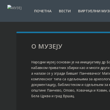
ПОЧЕТНА
ВЕСТИ
ВИРТУЕЛНИ МУЗ
О МУЗЕЈУ
Народни музеј основан је на иницијативу др Бо
набавком приватних збирки као и многи други 
а налази се у згради бившег Панчевачког Маги
комплексног типа са одељењима за археологиј
документацију, библиотеком и одељењем за 
општине Панчево, Опово, Ковачица и Ковин, 
Бела Црква и град Вршац.