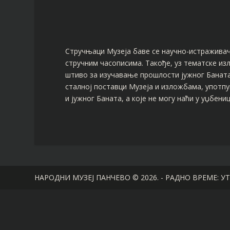
Стручњаци Музеја баве се научно-истраживач
стручним часописима. Такође, уз тематске из
штиво за изучавање прошлости jужног Баната
сталној поставци Музеја и изложбама, употпу
и jужног Баната, а које не могу наћи у уџбени
НАРОДНИ МУЗЕЈ ПАНЧЕВО © 2026. - РАДНО ВРЕМЕ: УТО