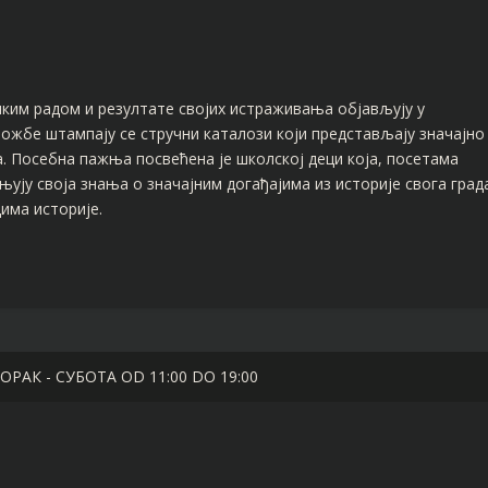
ким радом и резултате својих истраживања објављују у
ложбе штампају се стручни каталози који представљају значајно
. Посебна пажња посвећена је школској деци која, посетама
њују своја знања о значајним догађајима из историје свога град
цима историје.
РАК - СУБОТА OD 11:00 DO 19:00