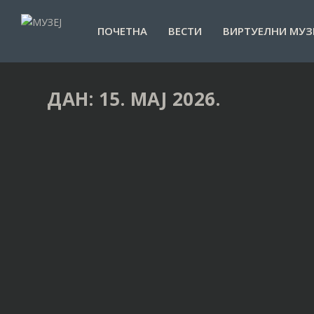
ПОЧЕТНА
ВЕСТИ
ВИРТУЕЛНИ МУЗ
ДАН:
15. МАЈ 2026.
ЕВРОПСКЕ НОЋИ МУЗЕЈА
Објавио
Музеј Панчево
|
15. мај 2026. у 19:18
ОПШИРНИЈЕ