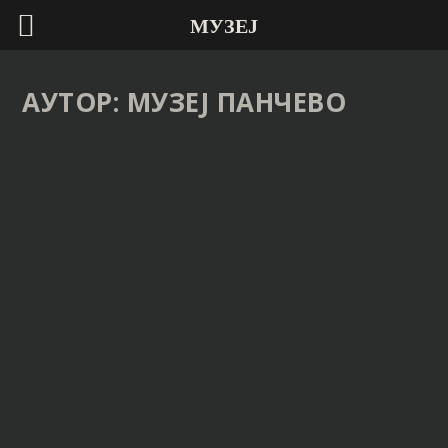
МУЗЕЈ
АУТОР:
МУЗЕЈ ПАНЧЕВО
НАРОДНИ МУЗЕЈ ВАС ПОЗИВА НА
ОТВАРАЊЕ ИЗЛОЖБЕ: ЧУВАРИ СРПСКЕ
БАШТИНЕ – ИЗ ЗБИРКЕ ДЕЈАНА КРАГИЋА
Објавио
Музеј Панчево
|
19. мај 2026. у 15:55
ОПШИРНИЈЕ