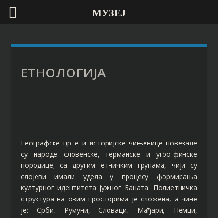
МУЗЕЈ
ЕТНОЛОГИЈА
Географске црте и историјске чињенице повезале
су народе словенске, германске и угро-финске
породице, са другим етничким групама, чији су
слојеви имали удела у процесу формирања
културног идентитета јужног Баната. Полиетничка
структура на овим просторима је сложена, а чине
је: Срби, Румуни, Словаци, Мађари, Немци,