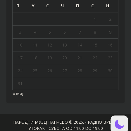
П
У
С
Ч
П
С
Н
1
2
3
4
5
6
7
8
9
10
11
12
13
14
15
16
17
18
19
20
21
22
23
24
25
26
27
28
29
30
31
« мај
НАРОДНИ МУЗЕЈ ПАНЧЕВО © 2026. - РАДНО ВРЕМЕ:
УТОРАК - СУБОТА OD 11:00 DO 19:00