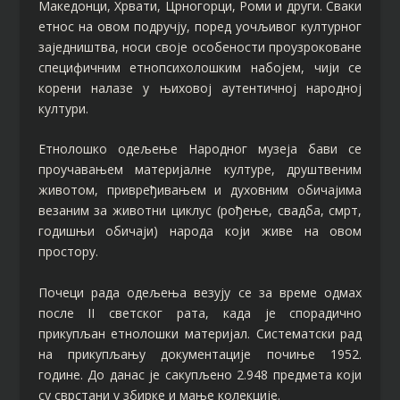
Македонци, Хрвати, Црногорци, Роми и други. Сваки
етнос на овом подручју, поред уочљивог културног
заједништва, носи своје особености проузроковане
специфичним етнопсихолошким набојем, чији се
корени налазе у њиховој аутентичној народној
култури.
Етнолошко одељење Народног музеја бави се
проучавањем материјалне културе, друштвеним
животом, привређивањем и духовним обичајима
везаним за животни циклус (рођење, свадба, смрт,
годишњи обичаји) народа који живе на овом
простору.
Почеци рада одељења везују се за време одмах
после II светског рата, када је спорадично
прикупљан етнолошки материјал. Систематски рад
на прикупљању документације почиње 1952.
године. До данас је сакупљено 2.948 предмета који
су сврстани у збирке и мање колекције.