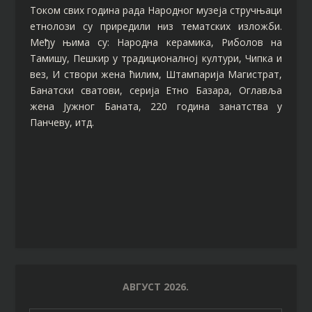
Током свих година рада Народног музеја стручњаци
етнолози су приредили низ тематских изложби.
Међу њима су: Народна керамика, Риболов на
Тамишу, Пешкир у традиционалној култури, Чипка и
вез, И створи жена ћилим, Штампарија Магистрат,
Банатски сватови, серија Етно Базара, Оглавља
жена Јужног Баната, 220 година занатства у
Панчеву, итд.
АВГУСТ 2026.