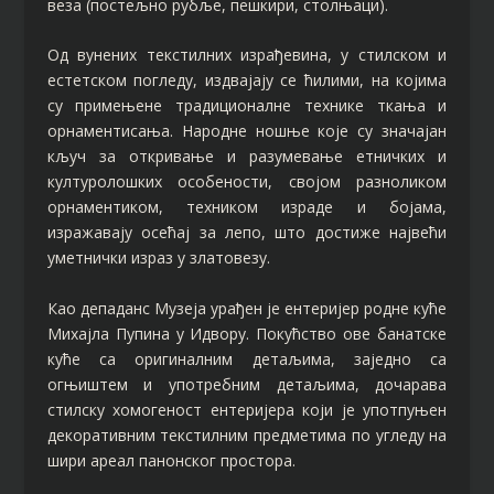
веза (постељно рубље, пешкири, столњаци).
Од вунених текстилних израђевина, у стилском и
естетском погледу, издвајају се ћилими, на којима
су примењене традиционалне технике ткања и
орнаментисања. Народне ношње које су значајан
кључ за откривање и разумевање етничких и
културолошких особености, својом разноликом
орнаментиком, техником израде и бојама,
изражавају осећај за лепо, што достиже највећи
уметнички израз у златовезу.
Као депаданс Музеја урађен је ентеријер родне куће
Михајла Пупина у Идвору. Покућство ове банатске
куће са оригиналним детаљима, заједно са
огњиштем и употребним детаљима, дочарава
стилску хомогеност ентеријера који је употпуњен
декоративним текстилним предметима по угледу на
шири ареал панонског простора.