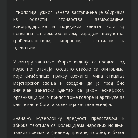
Етнологија јужног Баната заступљена је збиркама
из области сточарства, земљорадње,
виноградарства и појединих заната који су
повезани са земљорадњом, израдом покућства,
грађевинарством, исхраном, текстилом и
одевањем.
У оквиру занатске збирке издваја се предмет од
изузетног значаја, оковано стабло са клиновима,
које симболише праксу свечаног чина стицања
мајсторског звања и сведочи да је град био
значајан занатски центар са јаком еснафском
организацијом. У прилог томе говоре и артикуле за
калфе као и богата колекција застава еснафа.
Значајну музеолошку вредност представља и
збирка текстила са колекцијама народних ношњи,
тканих предмета (ћилими, прегаче, торбе), и белог