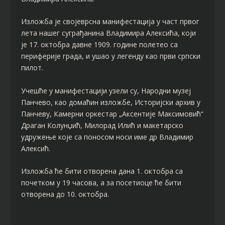
Изложба је својеврсна манифестација у част првог
лета нашег суграђанина Владимира Алексића, који
је 17. октобра давне 1909. године полетео са
периферије града, и ушао у легенду као први српски
пилот.
Учешће у манифестацији узели су, Народни музеј
Панчево, као домаћин изложбе, Историјски архив у
Панчеву, Камерни оркестар „Аксентије Максимовић“
Драган Колунџић, Милорад Илић и макетарско
удружење које са поносом носи име др Владимир
Алексић.
Изложба ће бити отворена дана 1. октобра са
почетком у 19 часова, а за посетиоце ће бити
отворена до 10. октобра.