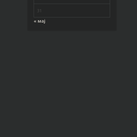
31
« мај