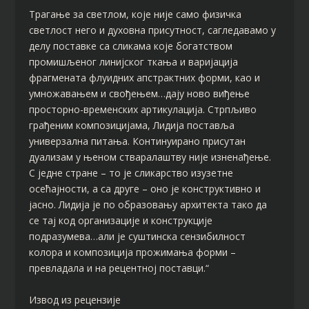
Трагање за светлом, које није само физичка
светлост него и духовна присутност, сагледавамо у
делу поставке са сликама које богатством
промишљеног линијског ткања и варијација
фрагмената флуидних апстрактних форми, као и
умножавањем и свођењем…дају ново виђење
просторно-временских артикулација. Стрпљиво
грађеним композицијама, Лидија поставља
универзална питања. Континуирано присутан
дуализам у њеном стваралаштву није изненађење.
С једне стране – то је сликарство изузетне
осећајности, а са друге – оно је конструктивно и
јасно. Лидија је по образовању архитекта тако да
се тај код организације и конструкције
подразумева…али је суштинска сензибилност
колора и композиција прожимања форми –
превладала и на рецентној поставци.“
Извод из рецензије