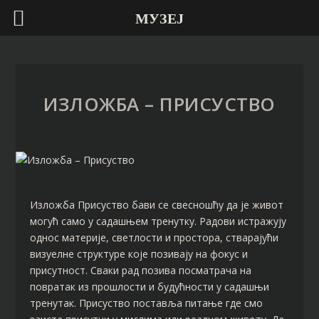
МУЗЕЈ
ИЗЛОЖБА – ПРИСУСТВО
Изложба Присуство бави се свесношћу да је живот
могућ само у садашњем тренутку. Радови истражују
однос материје, светлости и простора, стварајући
визуелне структуре које позивају на фокус и
присутност. Сваки рад позива посматрача на
повратак из прошлости и будућности у садашњи
тренутак. Присуство поставља питање где смо