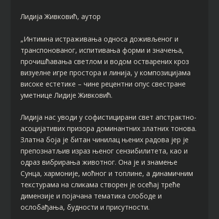
Лидија Живковић, аутор
„Интимна истраживања односа доживљеног и
транспонованог, испитивања форми и значења,
прочишћавања светлом и водом остварених кроз
визуелне игре простора и линија, у композицијама
високе естетике – чине рецентни опус свестране
уметнице Лидије Живковић.
Лидија нас уводи у софистицирани свет апстрактно-
асоцијативих призора доминантних златних тонова.
Златна боја је битан чинилац њених радова јер је
препознатљив израз њеног сензибилитета, као и
одраз вибрирања животног. Она је и знамење
Сунца, хармоније, моћног и топлине, а динамичним
текстурама на сликама створен је осећај треће
димензије и појачана тематика слободе и
ослобађања, будности и присутности.