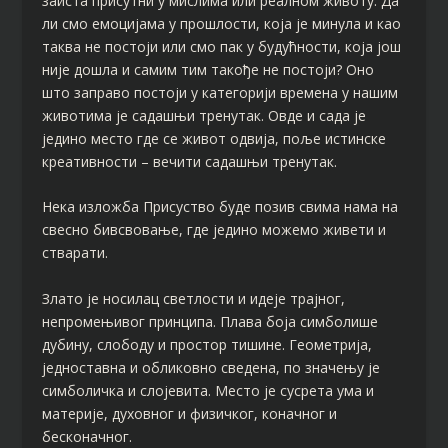
заиста присутни у мислима или реалном животу. Да
ли смо емоцијама у прошлости, која је минула и као
таква не постоји или смо пак у будућности, која још
није дошла и самим тим такође не постоји? Оно
што заправо постоји у категорији времена у нашим
животима је садашњи тренутак. Овде и сада је
једино место где се живот одвија, поље истинске
креативности – вечити садашњи тренутак.
Нека изложба Присуство буде позив свима нама на
свесно бивсвовање, где једино можемо живети и
стварати.
Злато је носилац светлости и идеје трајног,
непромењивог принципа. Плава боја симболише
дубину, слободу и простор тишине. Геометрија,
једноставна и обликовно сведена, по значењу је
симболичка и слојевита. Место је сусрета ума и
материје, духовног и физичког, коначног и
бесконачног.