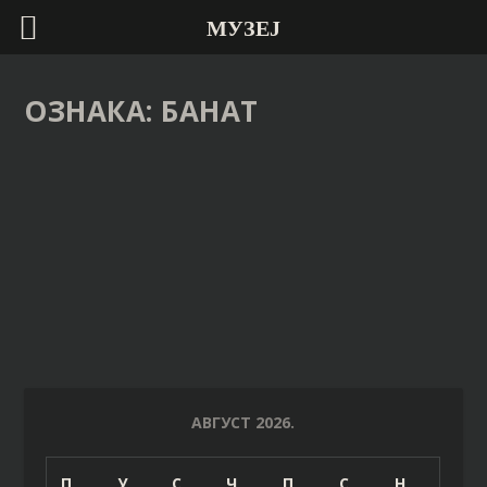
МУЗЕЈ
ОЗНАКА:
БАНАТ
ИКОНА НА СТАКЛУ „БЛАГОВЕСТИ“
Објавио
Музеј Панчево
|
26. јул 2022. у 11:42
ОПШИРНИЈЕ
АВГУСТ 2026.
П
У
С
Ч
П
С
Н