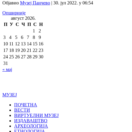
Објавио
Музеј Панчево
|
30. јул 2022. у 06:54
Опширније
август 2026.
П
У
С
Ч
П
С
Н
1
2
3
4
5
6
7
8
9
10
11
12
13
14
15
16
17
18
19
20
21
22
23
24
25
26
27
28
29
30
31
« мај
НАРОДНИ МУЗЕЈ ПАНЧЕВО © 2026. - РАДНО ВРЕМЕ:
УТОРАК - СУБОТА OD 11:00 DO 19:00
МУЗЕЈ
ПОЧЕТНА
ВЕСТИ
ВИРТУЕЛНИ МУЗЕЈ
ИЗДАВАШТВО
АРХЕОЛОГИЈА
ЕТНОЛОГИЈА